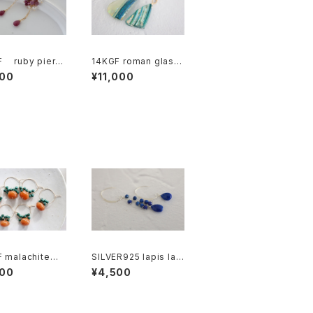
F ruby pierc
14KGF roman glass
5350]
pierce[kgf5586]
500
¥11,000
F malachite p
SILVER925 lapis laz
 [kgf0575]
uli pierce[kgf0750]
300
¥4,500