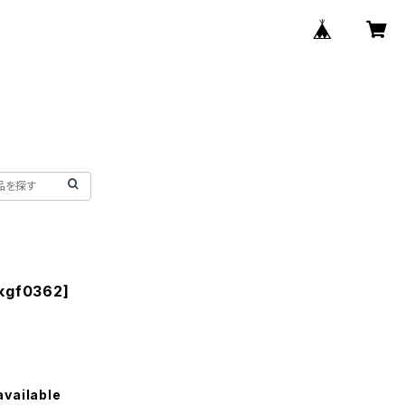
kgf0362]
available