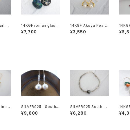
rl pi
14KGF roman glass
14KGF Akoya Pearl
14KG
】
pierce[kgf5559]
Hematite Earrings[k
e[kgf
¥7,700
¥3,550
¥6,
gf5576]
ine c
SILVER925 South S
SILVER925 South Se
14KG
kgf55
ea Pearl pierce[kg
a Pear ＋labradorite
ierce
¥9,800
¥6,280
¥4,
f3353]
bracelet [kgf5323]