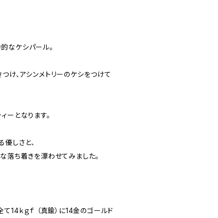
的なケシパール。
きつけ、アシンメトリーのケシをつけて
ィーとなります。
る優しさと、
クな落ち着きを漂わせてみました。
て14ｋｇｆ （真鍮）に14金のゴールド