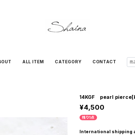
BOUT
ALL ITEM
CATEGORY
CONTACT
14KGF pearl pierce[
¥4,500
残り1点
International shipping 