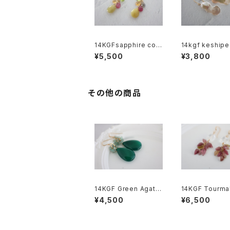
14KGFsapphire colo
14kgf keshipea
rful pierce[kgf560
erce【kgf5601
¥5,500
¥3,800
0]
その他の商品
14KGF Green Agate
14KGF Tourmal
×Mint Beryl pierce
rystal pierce[
¥4,500
¥6,500
[kgf5568]
52]