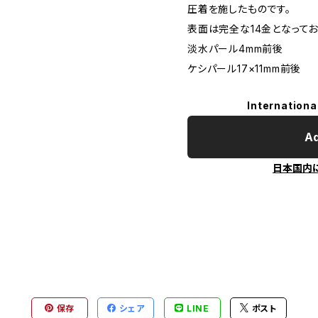
圧着を施したものです。
表面は完全な14金となってお
淡水パール4mm前後
ケシパール17×11mm前後
Internationa
Ad
日本国内
保存
シェア
LINE
ポスト