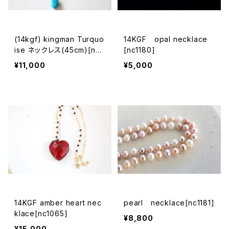
(14kgf) kingman Turquo
14KGF opal necklace
ise ネックレス(45cm)[nc1
[nc1180]
099]
¥11,000
¥5,000
14KGF amber heart nec
pearl necklace[nc1181]
klace[nc1065]
¥8,800
¥15,000