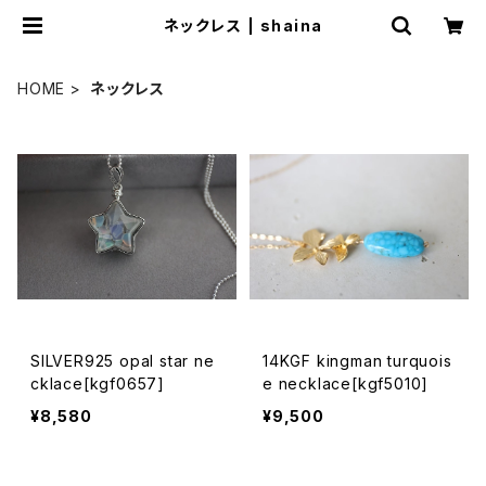
ネックレス | shaina
HOME
ネックレス
SILVER925 opal star ne
14KGF kingman turquois
cklace[kgf0657]
e necklace[kgf5010]
¥8,580
¥9,500