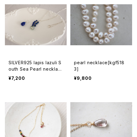
SILVER925 lapis lazuli S
pearl necklace[kgf518
outh Sea Pearl necklac
3]
e[kgf0752]
¥7,200
¥9,800