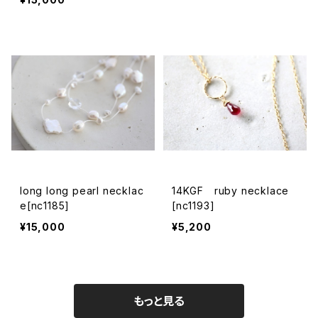
long long pearl necklac
14KGF ruby necklace
e[nc1185]
[nc1193]
¥15,000
¥5,200
もっと見る