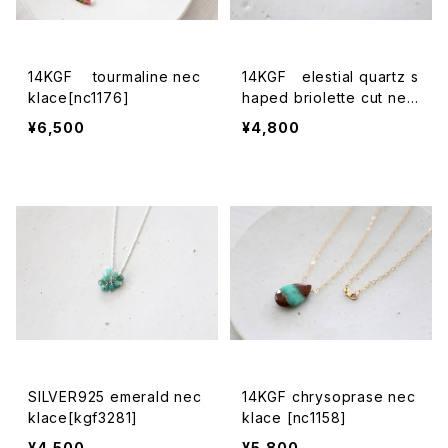
14KGF tourmaline nec
14KGF elestial quartz s
klace[nc1176]
haped briolette cut nec
klace[nc1173]
¥6,500
¥4,800
SILVER925 emerald nec
14KGF chrysoprase nec
klace[kgf3281]
klace [nc1158]
¥4,500
¥5,800