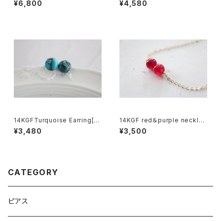
¥6,800
¥4,580
14KGFTurquoise Earring[k
14KGF red＆purple necklac
gf5580]
e[nc1231]
¥3,480
¥3,500
CATEGORY
ピアス