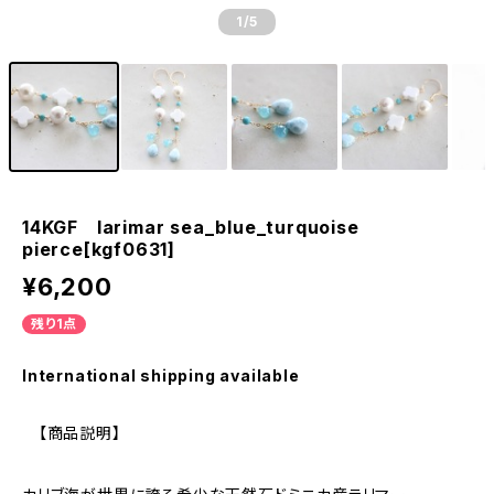
1
/5
14KGF larimar sea_blue_turquoise
pierce[kgf0631]
¥6,200
残り1点
International shipping available
【商品説明】