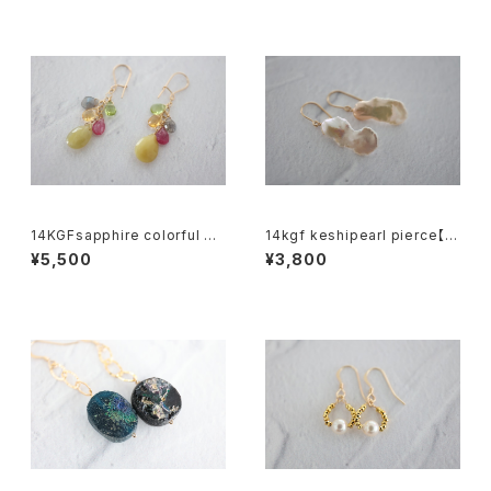
14KGFsapphire colorful pi
14kgf keshipearl pierce【k
erce[kgf5600]
gf5601】
¥5,500
¥3,800