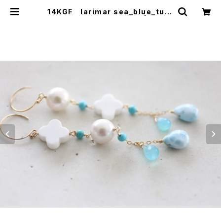
14KGF larimar sea_blue_turq
uoise pierce[kgf0631] | shain
a