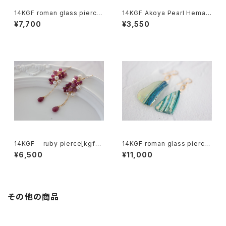
14KGF roman glass pierce
14KGF Akoya Pearl Hemati
[kgf5559]
te Earrings[kgf5576]
¥7,700
¥3,550
14KGF ruby pierce[kgf53
14KGF roman glass pierce
50]
[kgf5586]
¥6,500
¥11,000
その他の商品