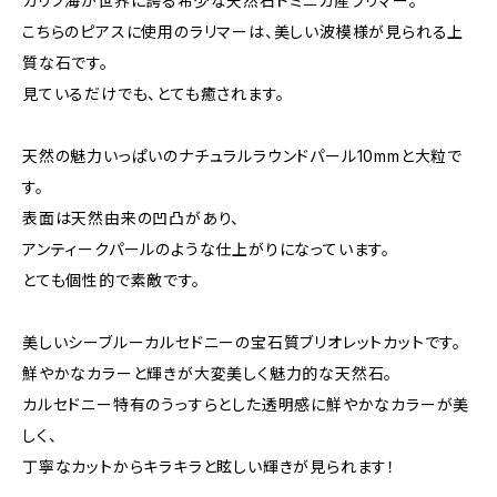
カリブ海が世界に誇る希少な天然石ドミニカ産ラリマー。
こちらのピアスに使用のラリマーは、美しい波模様が見られる上
質な石です。
見ているだけでも、とても癒されます。
天然の魅力いっぱいのナチュラルラウンドパール10mmと大粒で
す。
表面は天然由来の凹凸があり、
アンティークパールのような仕上がりになっています。
とても個性的で素敵です。
美しいシーブルーカルセドニーの宝石質ブリオレットカットです。
鮮やかなカラーと輝きが大変美しく魅力的な天然石。
カルセドニー特有のうっすらとした透明感に鮮やかなカラーが美
しく、
丁寧なカットからキラキラと眩しい輝きが見られます！