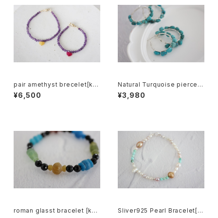
pair amethyst brecelet[kgf
Natural Turquoise pierce[k
5022]
gf5573]
¥6,500
¥3,980
roman glasst bracelet [kgf
Sliver925 Pearl Bracelet[k
5570]
gf5583]