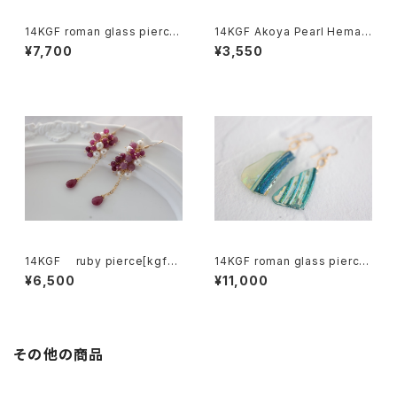
14KGF roman glass pierce
14KGF Akoya Pearl Hemati
[kgf5559]
te Earrings[kgf5576]
¥7,700
¥3,550
14KGF ruby pierce[kgf53
14KGF roman glass pierce
50]
[kgf5586]
¥6,500
¥11,000
その他の商品