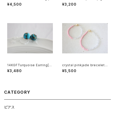
gf5198]
651]
¥4,500
¥3,200
14KGFTurquoise Earring[k
crystal pinkjade brecelet
gf5580]
[kgf5011]
¥3,480
¥5,500
CATEGORY
ピアス