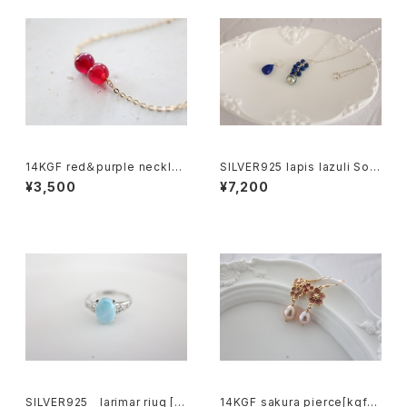
14KGF red＆purple necklac
SILVER925 lapis lazuli Sout
e[nc1231]
h Sea Pearl necklace[kgf0
¥3,500
¥7,200
752]
SILVER925 larimar riug [k
14KGF sakura pierce[kgf0