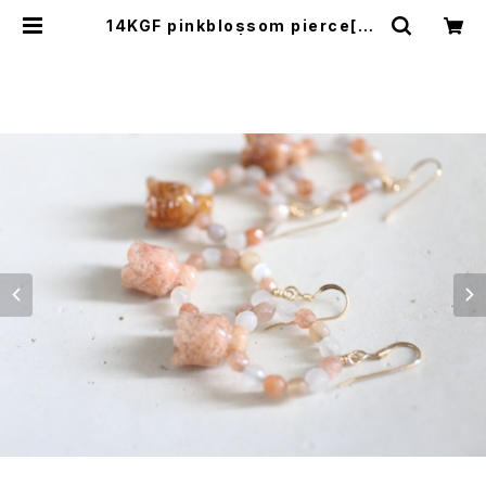
14KGF pinkblossom pierce[kg
f3525] | shaina