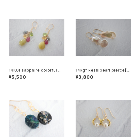
14KGFsapphire colorful pi
14kgf keshipearl pierce【k
erce[kgf5600]
gf5601】
¥5,500
¥3,800