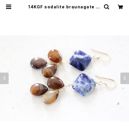
14KGF sodalite braunagate pi
erce[kgf3552] | shaina