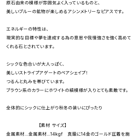
原石由来の模様が雰囲気よく入っているものと、
美しいブルーの鉱物が楽しめるアシンメトリーなピアスです。
エネルギーの特性は、
現実的な目標や夢を達成する為の意思や我慢強さを強く高めて
くれる石とされています。
シックな色合いが大人っぽく、
美しいストライプアゲートのペアシェイプ！
つるんと丸みを帯びています。
ブラウン系のカラーにホワイトの縞模様が入りとても素敵です。
全体的にシックに仕上がり秋冬の装いにぴったり
【素材 サイズ】
金属素材…金属素材…14kgf 真鍮に14金のゴールド圧着を施