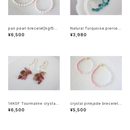
pair pearl brecelet[kgf501
Natural Turquoise pierce[k
9]
gf5573]
¥6,500
¥3,980
14KGF Tourmaline crystal
crystal pinkjade brecelet
pierce[kgf5552]
[kgf5011]
¥6,500
¥5,500