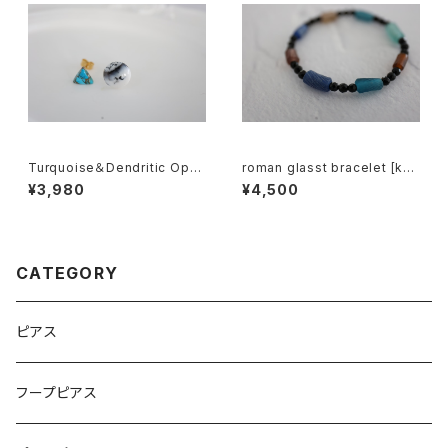
Turquoise＆Dendritic Opal
roman glasst bracelet [kgf
Earring[kgf5582]
5569]
¥3,980
¥4,500
CATEGORY
ピアス
フープピアス