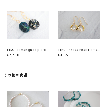
14KGF roman glass pierce
14KGF Akoya Pearl Hemati
[kgf5559]
te Earrings[kgf5576]
¥7,700
¥3,550
その他の商品