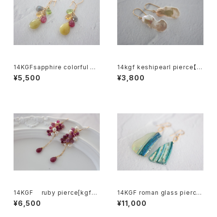
14KGFsapphire colorful pi
14kgf keshipearl pierce【k
erce[kgf5600]
gf5601】
¥5,500
¥3,800
14KGF ruby pierce[kgf53
14KGF roman glass pierce
50]
[kgf5586]
¥6,500
¥11,000