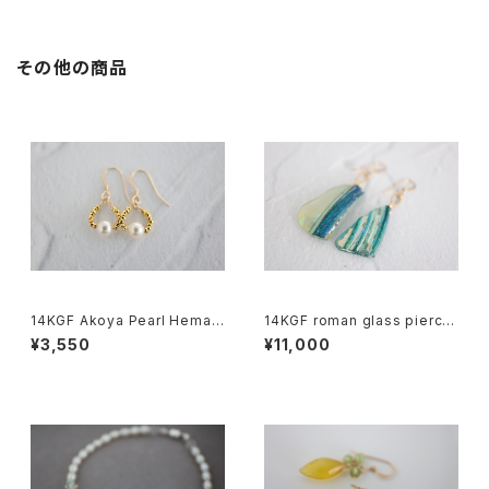
その他の商品
14KGF Akoya Pearl Hemati
14KGF roman glass pierce
te Earrings[kgf5576]
[kgf5586]
¥3,550
¥11,000