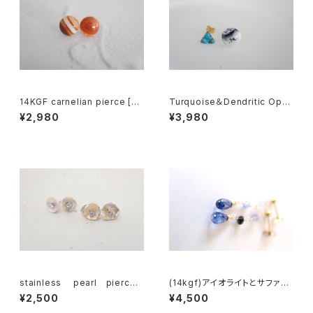
14KGF carnelian pierce [kg
Turquoise＆Dendritic Opal
f5053]
Earring[kgf5582]
¥2,980
¥3,980
stainless pearl pierce
(14kgf)アイオライトとサファイ
[kgf5106]
アのピアス[kgf968]
¥2,500
¥4,500