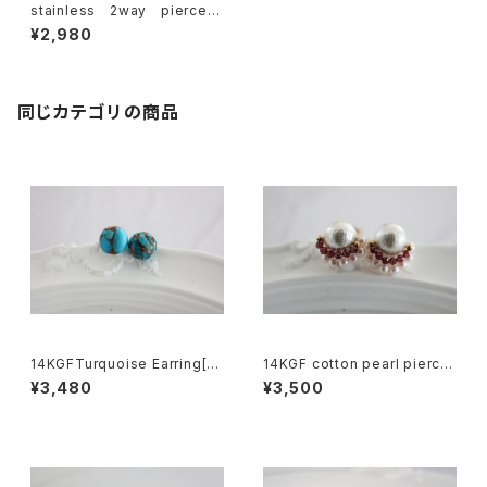
stainless 2way pierce[k
gf5279]
¥2,980
同じカテゴリの商品
14KGFTurquoise Earring[k
14KGF cotton pearl pierce
gf5580]
[kgf3835]
¥3,480
¥3,500