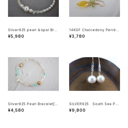
Sliver925 pearl ＆opal Brac
14KGF Chalcedony Peridot
elet[kgf5589]
earrings[kgf5575]
¥5,980
¥3,780
Sliver925 Pearl Bracelet[k
SILVER925 South Sea Pe
gf5583]
arl pierce[kgf3353]
¥4,580
¥9,800