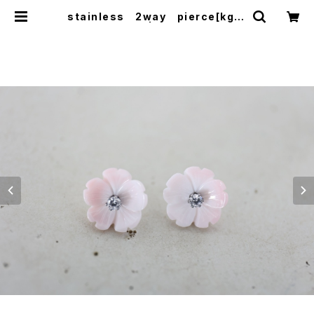
stainless 2way pierce[kgf5
279] | shaina