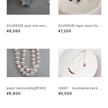
SILVER925 opal star neckl
SILVER925 lapis lazuli Sout
ace[kgf0657]
h Sea Pearl necklace[kgf0
¥8,580
¥7,200
752]
pearl necklace[kgf5183]
14KGF tourmaline neckla
ce[nc1176]
¥9,800
¥6,500