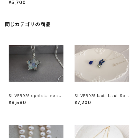
(40cm)[nc1096]
¥5,700
同じカテゴリの商品
SILVER925 opal star neckl
SILVER925 lapis lazuli Sout
ace[kgf0657]
h Sea Pearl necklace[kgf0
¥8,580
¥7,200
752]