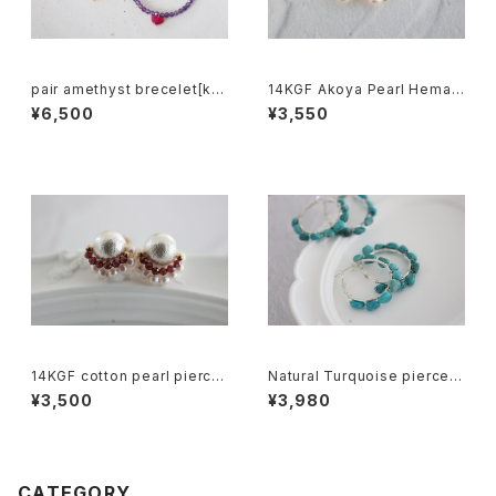
pair amethyst brecelet[kgf
14KGF Akoya Pearl Hemati
5022]
te Earrings[kgf5576]
¥6,500
¥3,550
14KGF cotton pearl pierce
Natural Turquoise pierce[k
[kgf3835]
gf5573]
¥3,500
¥3,980
CATEGORY