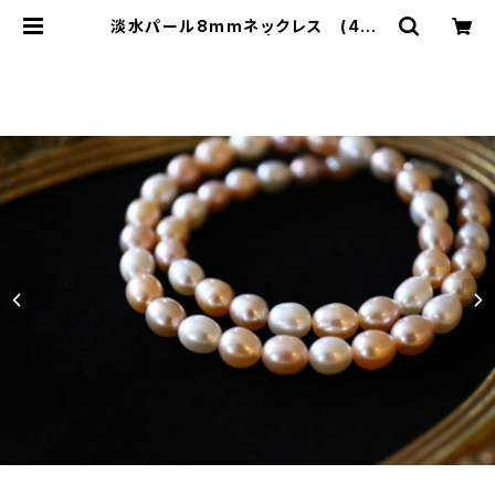
淡水パール8mmネックレス (40c
m)[nc1096] | shaina