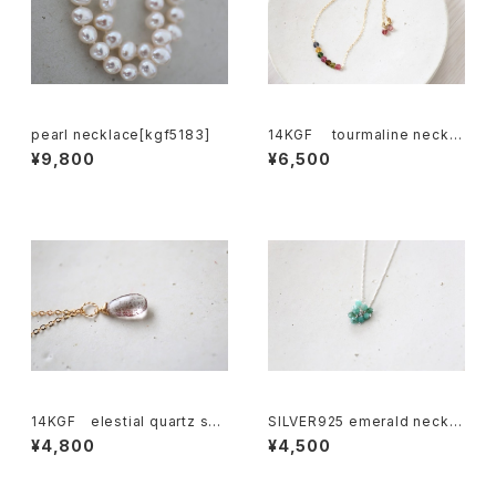
pearl necklace[kgf5183]
14KGF tourmaline neckla
ce[nc1176]
¥9,800
¥6,500
14KGF elestial quartz sha
SILVER925 emerald neckla
ped briolette cut necklace
ce[kgf3281]
¥4,800
¥4,500
[nc1173]