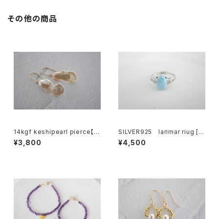
その他の商品
14kgf keshipearl pierce【k
SILVER925 larimar riug [k
gf5601】
gf5198]
¥3,800
¥4,500