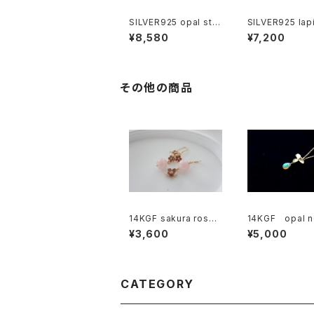
SILVER925 opal star
SILVER925 lapi
necklace[kgf0657]
uli South Sea 
¥8,580
¥7,200
necklace[kgf
その他の商品
14KGF sakura roseq
14KGF opal n
uartz pierce[kgf065
ce[nc1180]
¥3,600
¥5,000
5]
CATEGORY