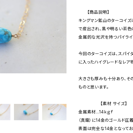
【商品説明】
キングマン鉱山のターコイズ
で産出され、黒や明るい茶色の
金属的な光沢を持つパイライ
今回のターコイズは、スパイ
に入ったハイグレードなレア
大きさも厚みも十分あり、そ
ものと思います。
【素材 サイズ】
金属素材…14ｋｇｆ
（真鍮）に14金のゴールド圧
表面は完全な14金となってお