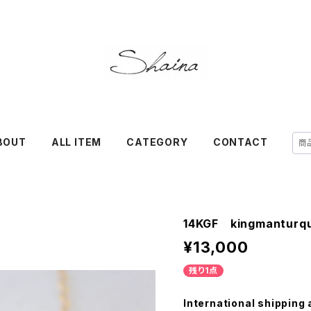
BOUT
ALL ITEM
CATEGORY
CONTACT
14KGF kingmanturqu
¥13,000
残り1点
International shipping 