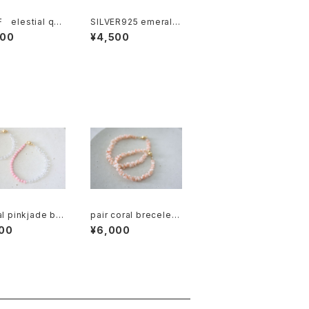
 elestial qua
SILVER925 emerald
haped briolette
necklace[kgf3281]
800
¥4,500
ecklace[nc117
al pinkjade bre
pair coral brecelet
[kgf5011]
[kgf5018]
00
¥6,000