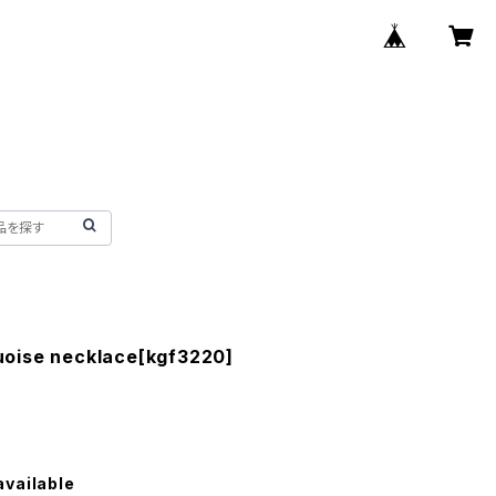
oise necklace[kgf3220]
available