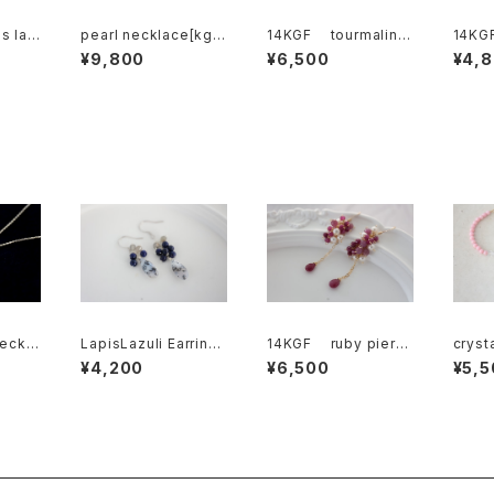
s laz
pearl necklace[kgf
14KGF tourmaline
14KGF
Pearl
5183]
necklace[nc1176]
rtz s
¥9,800
¥6,500
¥4,
0752]
cut n
3]
eckla
LapisLazuli Earring
14KGF ruby pierc
cryst
[kgf5585]
e[kgf5350]
celet
¥4,200
¥6,500
¥5,5