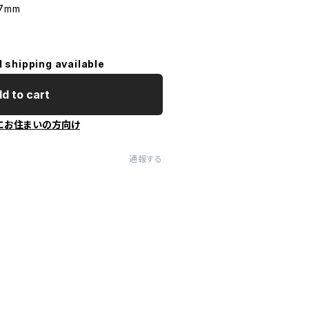
7mm
l shipping available
d to cart
にお住まいの方向け
通報する