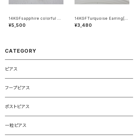
14KGFsapphire colorful pi
14KGFTurquoise Earring[k
erce[kgf5600]
gf5580]
¥5,500
¥3,480
CATEGORY
ピアス
フープピアス
ポストピアス
一粒ピアス