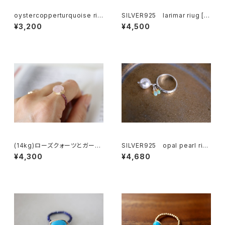
oystercopperturquoise rin
SILVER925 larimar riug [k
g【5550】
gf5198]
¥3,200
¥4,500
(14kg)ローズクォーツとガーネ
SILVER925 opal pearl riug
ットのラブリーリング 12号[rg
[kgf3551]
¥4,300
¥4,680
0197]