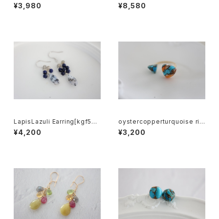
gf5573]
ace[kgf0657]
¥3,980
¥8,580
LapisLazuli Earring[kgf558
oystercopperturquoise rin
5]
g【5550】
¥4,200
¥3,200