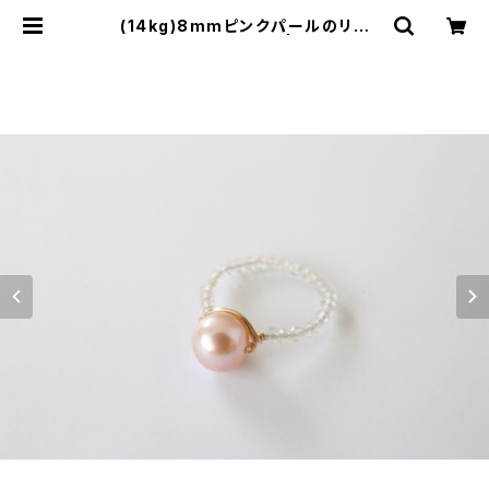
(14kg)8mmピンクパールのリン
グ 12号[rg0205] | shaina