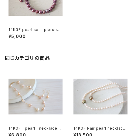
14KGF pearl set pierce＆
bracelet[kgf5098]
¥5,000
同じカテゴリの商品
14KGF pearl necklace＆
14KGF Pair pearl necklace
piece ｓｅｔ[kgf0388]
[kgf3888]
¥6,800
¥13,500