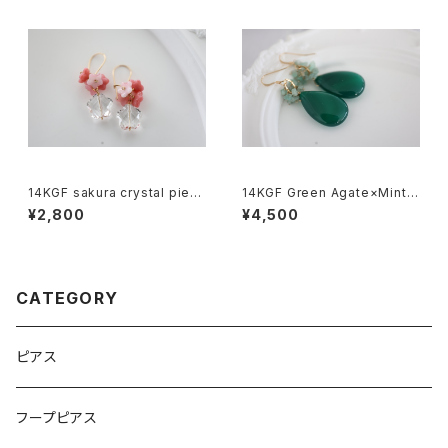
14KGF sakura crystal pierc
14KGF Green Agate×Mint B
e[kgf0660]
eryl pierce[kgf5568]
¥2,800
¥4,500
CATEGORY
ピアス
フープピアス