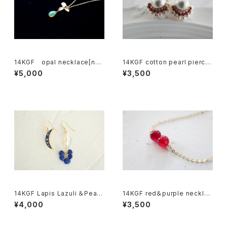
14KGF opal necklace[nc1
14KGF cotton pearl pierce
180]
[kgf3835]
¥5,000
¥3,500
14KGF Lapis Lazuli ＆Pearl
14KGF red＆purple necklac
pierce[kgf5567]
e[nc1231]
¥4,000
¥3,500