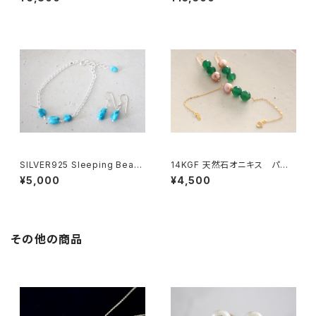
SILVER925 Sleeping Beaut
14KGF 天然石オニキス パー
y Turquoise set[kgf3907]
ル ブレスレット/イヤリング2点セ
¥5,000
¥4,500
ット[kgf3653]
その他の商品