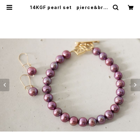
14KGF pearl set pierce＆brac
elet[kgf5098] | shaina