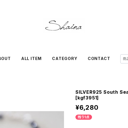
BOUT
ALL ITEM
CATEGORY
CONTACT
SILVER925 South Sea
[kgf3951]
¥6,280
残り1点