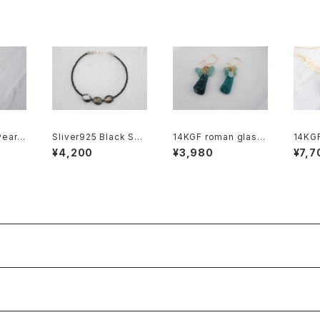
earl
Sliver925 Black Spi
14KGF roman glass
14KGF
ings[k
nel Bracelet[kgf558
pierce[kgf5557]
pierc
¥4,200
¥3,980
¥7,7
7]