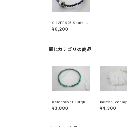
SILVER925 South Se
a Pear sapphire bra
¥6,280
celet [kgf3951]
同じカテゴリの商品
Karensilver Turquoi
karensilver lapislaz
se Ｂrecelet[kgf557
uli brecelet[k
¥3,880
¥4,300
9]
5]