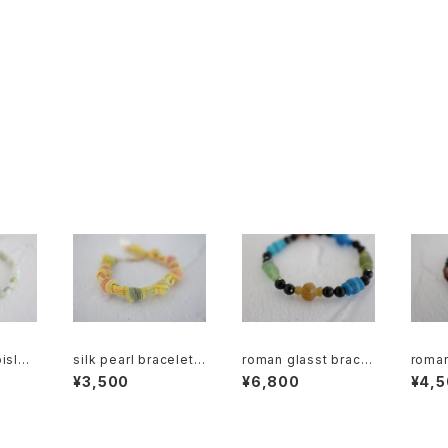
silk pearl bracelet
roman glasst bracel
roman
gf555
[kgf5330]
et [kgf5570]
et [k
¥3,500
¥6,800
¥4,