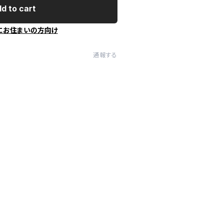
d to cart
にお住まいの方向け
通報する