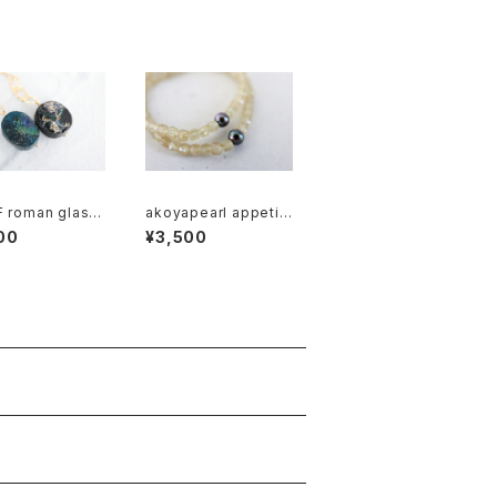
 roman glass
akoyapearl appetit
e[kgf5559]
e bracelet [kgf388
00
¥3,500
2]