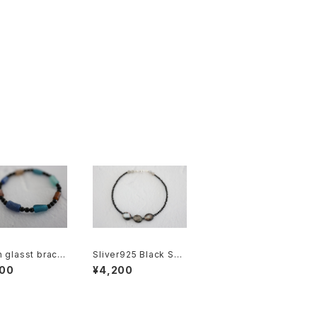
 glasst bracel
Sliver925 Black Spi
gf5569]
nel Bracelet[kgf558
500
¥4,200
7]