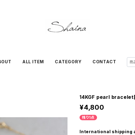
BOUT
ALL ITEM
CATEGORY
CONTACT
14KGF pearl bracele
¥4,800
残り1点
International shipping 