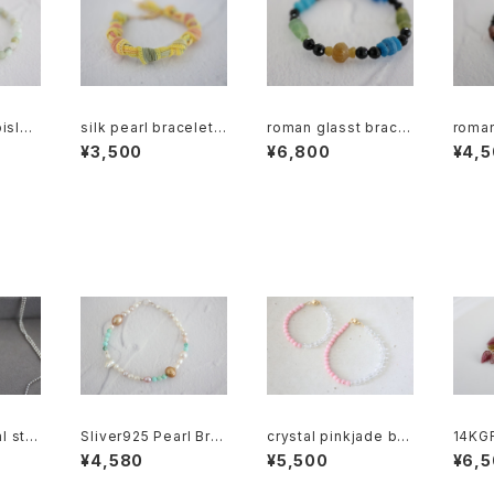
silk pearl bracelet
roman glasst bracel
roman
gf555
[kgf5330]
et [kgf5570]
et [k
¥3,500
¥6,800
¥4,
l star
Sliver925 Pearl Bra
crystal pinkjade bre
14KGF
0657]
celet[kgf5583]
celet[kgf5011]
rysta
¥4,580
¥5,500
¥6,
52]