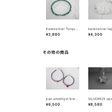
Karensilver Turquoi
karensilver lapislaz
se Ｂrecelet[kgf557
uli brecelet[k
¥3,880
¥4,300
9]
5]
その他の商品
pair amethyst brec
SILVER925 opa
elet[kgf5022]
necklace[kgf
¥6,500
¥8,580