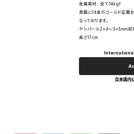
金属素材…全て14kgf
真鍮に14金のゴールド圧着を
なっております。
ケシパール2×4〜3×5mm前
長さ17cm
Internationa
Ad
日本国内