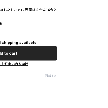
施したものです。表面は完全な14金と
後
l shipping available
d to cart
にお住まいの方向け
通報する