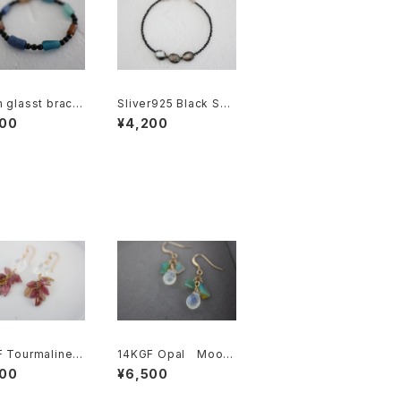
 glasst bracel
Sliver925 Black Spi
gf5569]
nel Bracelet[kgf558
500
¥4,200
7]
 Tourmaline c
14KGF Opal Moon
l pierce[kgf55
Stone Earring[kgf5
500
¥6,500
588]