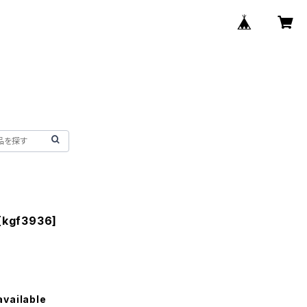
t[kgf3936]
available