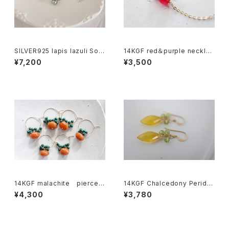
SILVER925 lapis lazuli Sout
14KGF red＆purple necklac
h Sea Pearl necklace[kgf0
e[nc1231]
¥7,200
¥3,500
752]
14KGF malachite pierce
14KGF Chalcedony Peridot
[kgf0575]
earrings[kgf5575]
¥4,300
¥3,780