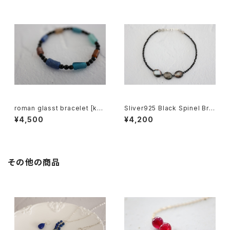
roman glasst bracelet [kgf
Sliver925 Black Spinel Bra
5569]
celet[kgf5587]
¥4,500
¥4,200
その他の商品