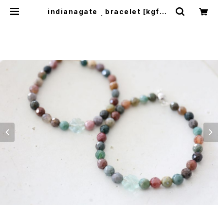
indianagate bracelet [kgf38
96] | shaina