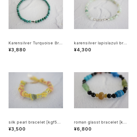
Karensilver Turquoise Ｂre
karensilver lapislazuli bre
celet[kgf5579]
celet[kgf5555]
¥3,880
¥4,300
silk pearl bracelet [kgf533
roman glasst bracelet [kgf
0]
5570]
¥3,500
¥6,800