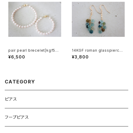
pair pearl brecelet[kgf501
14KGF roman glasspierce
9]
[kgf5285]
¥6,500
¥3,800
CATEGORY
ピアス
フープピアス