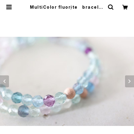
MultiColor fluorite bracelet
[kgf3862] | shaina