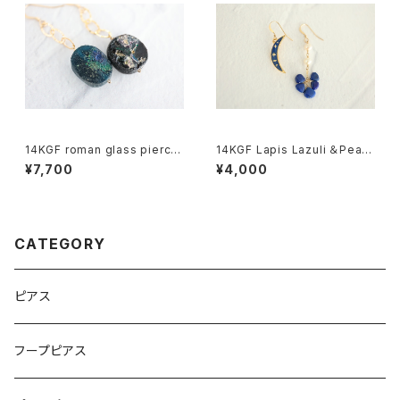
14KGF roman glass pierce
14KGF Lapis Lazuli ＆Pearl
[kgf5559]
pierce[kgf5567]
¥7,700
¥4,000
CATEGORY
ピアス
フープピアス