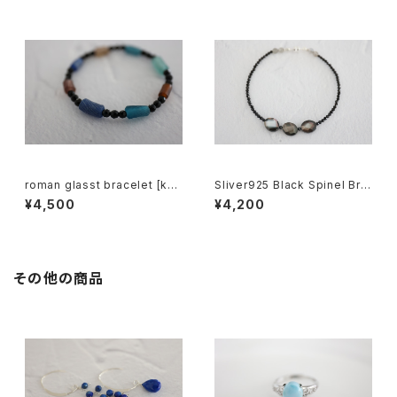
roman glasst bracelet [kgf
Sliver925 Black Spinel Bra
5569]
celet[kgf5587]
¥4,500
¥4,200
その他の商品