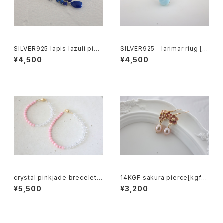
SILVER925 lapis lazuli pier
SILVER925 larimar riug [k
ce[kgf0750]
gf5198]
¥4,500
¥4,500
crystal pinkjade brecelet
14KGF sakura pierce[kgf0
[kgf5011]
651]
¥5,500
¥3,200