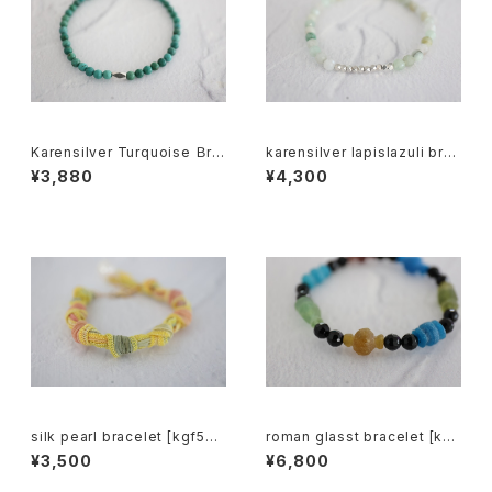
Karensilver Turquoise Ｂre
karensilver lapislazuli bre
celet[kgf5579]
celet[kgf5555]
¥3,880
¥4,300
silk pearl bracelet [kgf533
roman glasst bracelet [kgf
0]
5570]
¥3,500
¥6,800