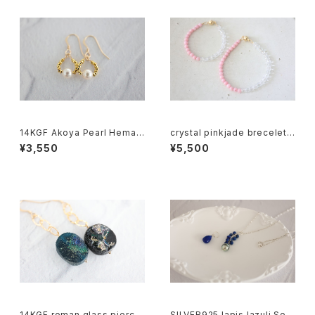
14KGF Akoya Pearl Hemati
crystal pinkjade brecelet
te Earrings[kgf5576]
[kgf5011]
¥3,550
¥5,500
14KGF roman glass pierce
SILVER925 lapis lazuli Sout