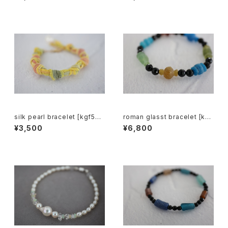
silk pearl bracelet [kgf533
roman glasst bracelet [kgf
0]
5570]
¥3,500
¥6,800