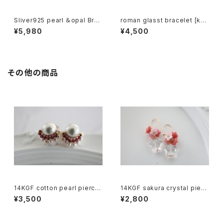
Sliver925 pearl ＆opal Brac
roman glasst bracelet [kgf
elet[kgf5589]
5569]
¥5,980
¥4,500
その他の商品
14KGF cotton pearl pierce
14KGF sakura crystal pierc
[kgf3835]
e[kgf0660]
¥3,500
¥2,800