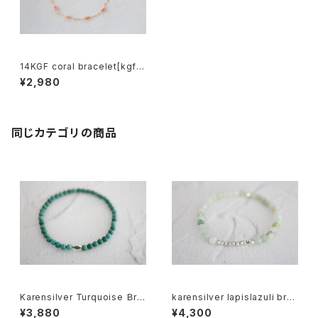
14KGF coral bracelet[kgf3
338]
¥2,980
同じカテゴリの商品
Karensilver Turquoise Ｂre
karensilver lapislazuli bre
celet[kgf5579]
celet[kgf5555]
¥3,880
¥4,300