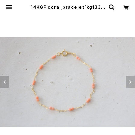
14KGF coral bracelet[kgf333
8] | shaina