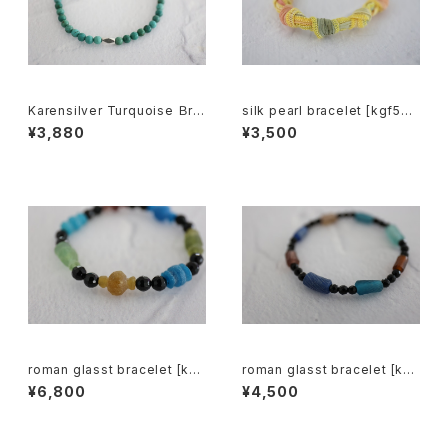
Karensilver Turquoise Ｂre
silk pearl bracelet [kgf533
celet[kgf5579]
0]
¥3,880
¥3,500
roman glasst bracelet [kgf
roman glasst bracelet [kgf
5570]
5569]
¥6,800
¥4,500