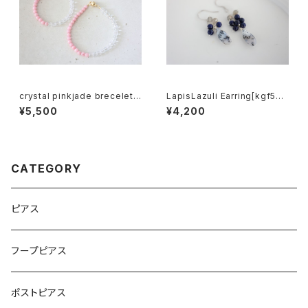
crystal pinkjade brecelet
LapisLazuli Earring[kgf558
[kgf5011]
5]
¥5,500
¥4,200
CATEGORY
ピアス
フープピアス
ポストピアス