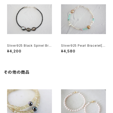
Sliver925 Black Spinel Bra
Sliver925 Pearl Bracelet[k
celet[kgf5587]
gf5583]
¥4,200
¥4,580
その他の商品