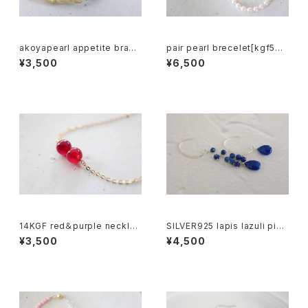
akoyapearl appetite brace
pair pearl brecelet[kgf501
let [kgf3882]
9]
¥3,500
¥6,500
14KGF red＆purple necklac
SILVER925 lapis lazuli pier
e[nc1231]
ce[kgf0750]
¥3,500
¥4,500