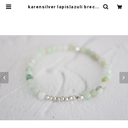
karensilver lapislazuli brecel
et[kgf5555] | shaina