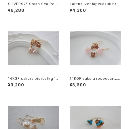
SILVER925 South Sea Pear
karensilver lapislazuli bre
＋labradoritebracelet [kgf
celet[kgf5555]
¥6,280
¥4,300
5323]
14KGF sakura pierce[kgf0
14KGF sakura rosequartz p
651]
ierce[kgf0655]
¥3,200
¥3,600