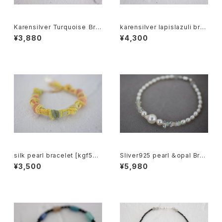
Karensilver Turquoise Ｂre
karensilver lapislazuli bre
celet[kgf5579]
celet[kgf5555]
¥3,880
¥4,300
silk pearl bracelet [kgf533
Sliver925 pearl ＆opal Brac
0]
elet[kgf5589]
¥3,500
¥5,980