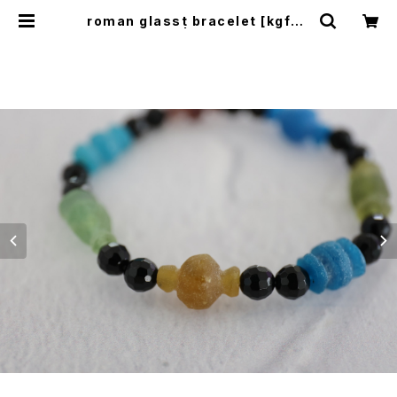
roman glasst bracelet [kgf55
70] | shaina