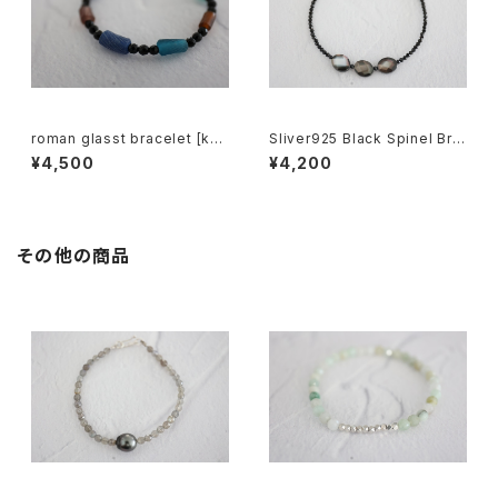
roman glasst bracelet [kgf
Sliver925 Black Spinel Bra
5569]
celet[kgf5587]
¥4,500
¥4,200
その他の商品