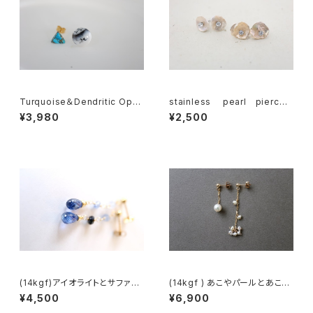
Turquoise＆Dendritic Opal
stainless pearl pierce
Earring[kgf5582]
[kgf5106]
¥3,980
¥2,500
(14kgf)アイオライトとサファイ
(14kgf ) あこやパールとあこや
アのピアス[kgf968]
ケシパールのエレガントピアス
¥4,500
¥6,900
[kgf970]