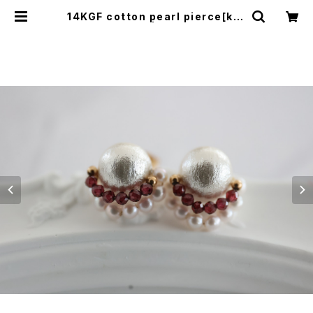
14KGF cotton pearl pierce[kgf
3835] | shaina