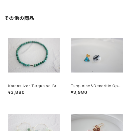
その他の商品
Karensilver Turquoise Ｂre
Turquoise＆Dendritic Opal
celet[kgf5579]
Earring[kgf5582]
¥3,880
¥3,980