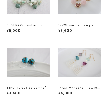
SILVER925 amber hooppi
14KGF sakura rosequartz p
erce[5558]
ierce[kgf0655]
¥5,000
¥3,600
14KGFTurquoise Earring[k
14KGF whiteshell flowlignt
gf5580]
pierce [kgf3981]
¥3,480
¥4,800