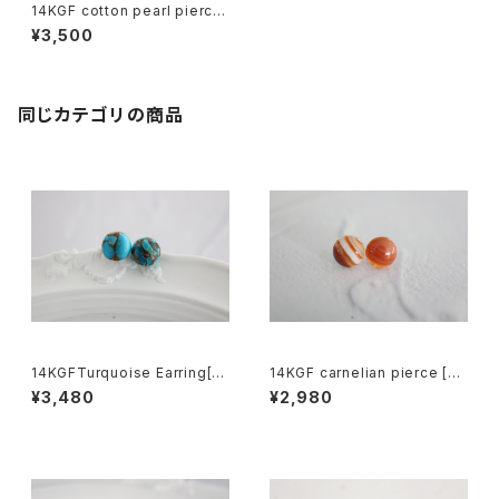
14KGF cotton pearl pierce
[kgf3835]
¥3,500
同じカテゴリの商品
14KGFTurquoise Earring[k
14KGF carnelian pierce [kg
gf5580]
f5053]
¥3,480
¥2,980